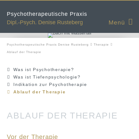
Psychotherapeutische Praxis
Dipl.-Psych. Denise Rusteberg
Psychotherapeutische Praxis Denise Rusteberg
Therapie
Ablauf der Therapie
Navigation
Was ist Psychotherapie?
überspringen
Was ist Tiefenpsychologie?
Indikation zur Psychotherapie
Ablauf der Therapie
ABLAUF DER THERAPIE
Vor der Therapie